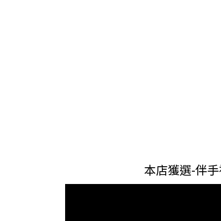
本店獲選-伴手