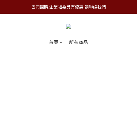
公司團購.企業福委另有優惠.請聯絡我們
登入會員.滿3000即可享免運優惠!
公司團購.企業福委另有優惠.請聯絡我們
首頁
所有商品